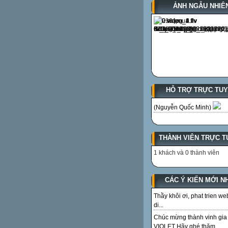
ẢNH NGẪU NHIÊ
HỖ TRỢ TRỰC TU
(Nguyễn Quốc Minh)
THÀNH VIÊN TRỰC T
1 khách và 0 thành viên
CÁC Ý KIẾN MỚI N
Thầy khôi ơi, phat trien we
di...
Chúc mừng thành vinh gia
VIOLET Hãy ghé thăm...