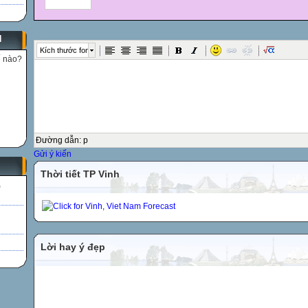
N
Kích thước font
ế nào?
Đường dẫn
:
p
Gửi ý kiến
Thời tiết TP Vinh
)
Lời hay ý đẹp