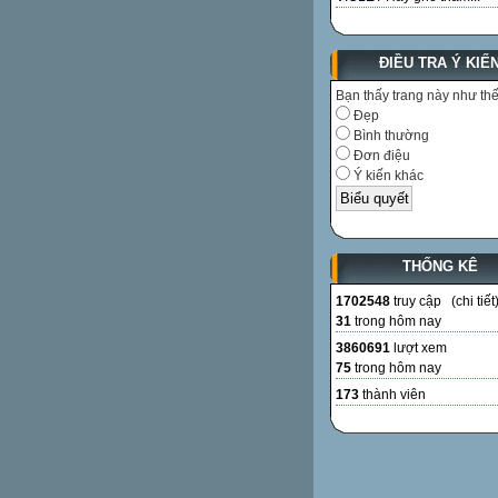
ĐIỀU TRA Ý KIẾ
Bạn thấy trang này như th
Đẹp
Bình thường
Đơn điệu
Ý kiến khác
THỐNG KÊ
1702548
truy cập (
chi tiết
31
trong hôm nay
3860691
lượt xem
75
trong hôm nay
173
thành viên