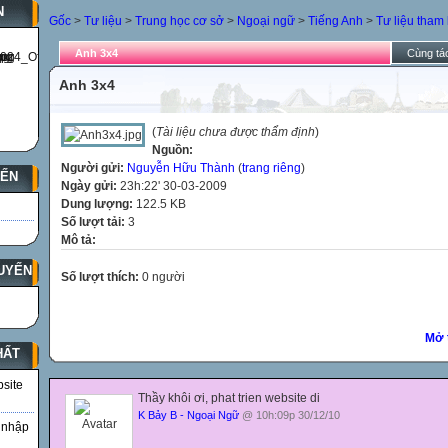
N
Gốc
>
Tư liệu
>
Trung học cơ sở
>
Ngoại ngữ
>
Tiếng Anh
>
Tư liệu tham
Anh 3x4
Cùng tác
Anh 3x4
(
Tài liệu chưa được thẩm định
)
Nguồn:
Người gửi:
Nguyễn Hữu Thành
(
trang riêng
)
YẾN
Ngày gửi:
23h:22' 30-03-2009
Dung lượng:
122.5 KB
Số lượt tải:
3
Mô tả:
UYẾN
Số lượt thích:
0 người
Mở 
HẤT
bsite
Thầy khôi ơi, phat trien website di
K Bảy B - Ngoại Ngữ
@ 10h:09p 30/12/10
 nhập