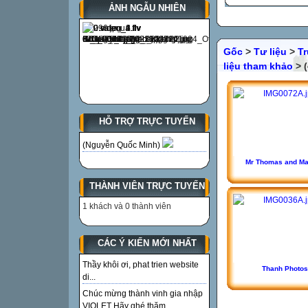
ẢNH NGẪU NHIÊN
Gốc
>
Tư liệu
>
T
liệu tham khảo
> (
HỖ TRỢ TRỰC TUYẾN
(Nguyễn Quốc Minh)
Mr Thomas and M
THÀNH VIÊN TRỰC TUYẾN
1 khách và 0 thành viên
CÁC Ý KIẾN MỚI NHẤT
Thầy khôi ơi, phat trien website
Thanh Photos
di...
Chúc mừng thành vinh gia nhập
VIOLET Hãy ghé thăm...