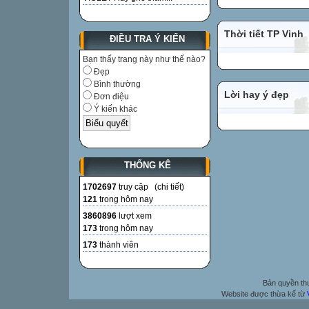
Thời tiết TP Vinh
ĐIỀU TRA Ý KIẾN
Bạn thấy trang này như thế nào?
Đẹp
Bình thường
Lời hay ý đẹp
Đơn điệu
Ý kiến khác
THỐNG KÊ
1702697
truy cập (
chi tiết
)
121
trong hôm nay
3860896
lượt xem
173
trong hôm nay
173
thành viên
Bản quyền t
Website được thừa kế từ