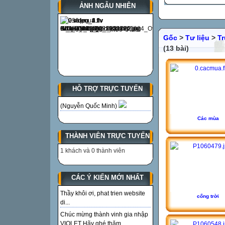
ẢNH NGẪU NHIÊN
Gốc
>
Tư liệu
>
T
(13 bài)
HỖ TRỢ TRỰC TUYẾN
(Nguyễn Quốc Minh)
Các mùa
THÀNH VIÊN TRỰC TUYẾN
1 khách và 0 thành viên
CÁC Ý KIẾN MỚI NHẤT
Thầy khôi ơi, phat trien website
cổng trời
di...
Chúc mừng thành vinh gia nhập
VIOLET Hãy ghé thăm...