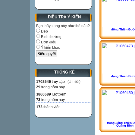
ĐIỀU TRA Ý KIẾN
Bạn thấy trang này như thế nào?
động Thiên Đườ
Đẹp
Bình thường
Đơn điệu
Ý kiến khác
THỐNG KÊ
động Thiên Đườ
1702546
truy cập (
chi tiết
)
29
trong hôm nay
3860689
lượt xem
73
trong hôm nay
173
thành viên
trong động Thiên 
Quảng Bình