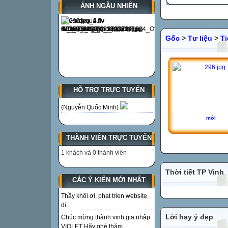
ẢNH NGẪU NHIÊN
Gốc
>
Tư liệu
>
Ti
HỖ TRỢ TRỰC TUYẾN
(Nguyễn Quốc Minh)
mới
THÀNH VIÊN TRỰC TUYẾN
1 khách và 0 thành viên
Thời tiết TP Vinh
CÁC Ý KIẾN MỚI NHẤT
Thầy khôi ơi, phat trien website
di...
Lời hay ý đẹp
Chúc mừng thành vinh gia nhập
VIOLET Hãy ghé thăm...