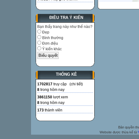
ĐIỀU TRA Ý KIẾN
Bạn thấy trang này như thế nào?
Đẹp
Bình thường
Đơn điệu
Ý kiến khác
THỐNG KÊ
1702817
truy cập (
chi tiết
)
8
trong hôm nay
3861150
lượt xem
8
trong hôm nay
173
thành viên
Bản quyền t
Website được thừa kế từ