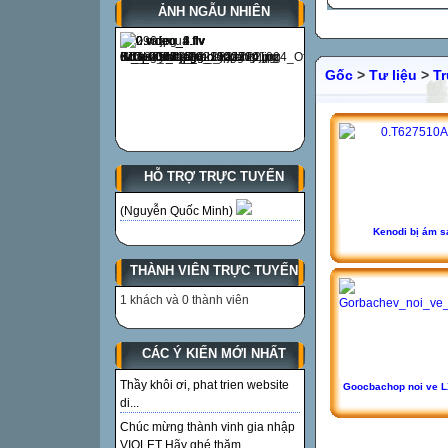
ẢNH NGẪU NHIÊN
Gốc
>
Tư liệu
>
T
HỖ TRỢ TRỰC TUYẾN
(Nguyễn Quốc Minh)
Kenodi bị ám s
THÀNH VIÊN TRỰC TUYẾN
1 khách và 0 thành viên
CÁC Ý KIẾN MỚI NHẤT
Thầy khôi ơi, phat trien website
Goocbachop noi ve L
di...
Chúc mừng thành vinh gia nhập
VIOLET Hãy ghé thăm...