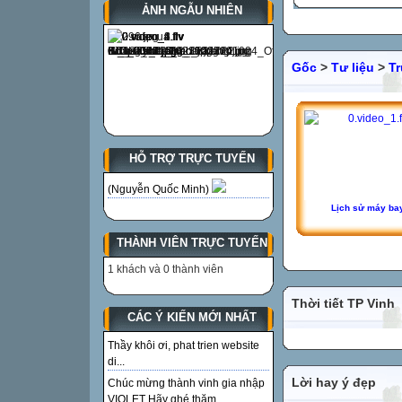
ẢNH NGẪU NHIÊN
Gốc
>
Tư liệu
>
T
HỖ TRỢ TRỰC TUYẾN
(Nguyễn Quốc Minh)
Lịch sử máy ba
THÀNH VIÊN TRỰC TUYẾN
1 khách và 0 thành viên
Thời tiết TP Vinh
CÁC Ý KIẾN MỚI NHẤT
Thầy khôi ơi, phat trien website
di...
Lời hay ý đẹp
Chúc mừng thành vinh gia nhập
VIOLET Hãy ghé thăm...