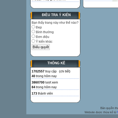
ĐIỀU TRA Ý KIẾN
Bạn thấy trang này như thế nào?
Đẹp
Bình thường
Đơn điệu
Ý kiến khác
THỐNG KÊ
1702557
truy cập (
chi tiết
)
40
trong hôm nay
3860700
lượt xem
84
trong hôm nay
173
thành viên
Bản quyền t
Website được thừa kế từ