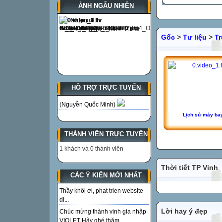
ẢNH NGẪU NHIÊN
Gốc
>
Tư liệu
>
T
HỖ TRỢ TRỰC TUYẾN
(Nguyễn Quốc Minh)
Lịch sử máy ba
THÀNH VIÊN TRỰC TUYẾN
1 khách và 0 thành viên
Thời tiết TP Vinh
CÁC Ý KIẾN MỚI NHẤT
Thầy khôi ơi, phat trien website
di...
Lời hay ý đẹp
Chúc mừng thành vinh gia nhập
VIOLET Hãy ghé thăm...