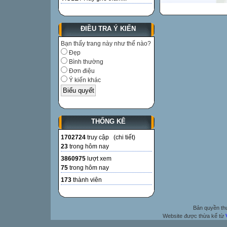
ĐIỀU TRA Ý KIẾN
Bạn thấy trang này như thế nào?
Đẹp
Bình thường
Đơn điệu
Ý kiến khác
THỐNG KÊ
1702724
truy cập (
chi tiết
)
23
trong hôm nay
3860975
lượt xem
75
trong hôm nay
173
thành viên
Bản quyền t
Website được thừa kế từ