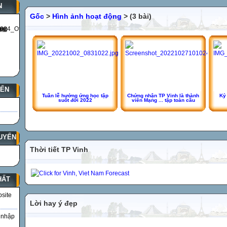
N
Gốc
>
Hình ảnh hoạt động
> (3 bài)
YẾN
Tuần lễ hưởng ứng học tập
Chứng nhận TP Vinh là thành
Kỷ
suốt đời 2022
viên Mạng ... tập toàn cầu
UYẾN
Thời tiết TP Vinh
HẤT
bsite
Lời hay ý đẹp
 nhập