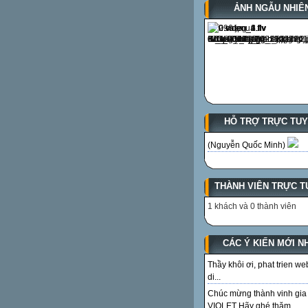
ẢNH NGẪU NHIÊ
HỖ TRỢ TRỰC TU
(Nguyễn Quốc Minh)
THÀNH VIÊN TRỰC T
1 khách và 0 thành viên
CÁC Ý KIẾN MỚI N
Thầy khôi ơi, phat trien we
di...
Chúc mừng thành vinh gia
VIOLET Hãy ghé thăm...