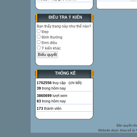
ĐIỀU TRA Ý KIẾN
Bạn thấy trang này như thế nào?
Đẹp
Bình thường
Đơn điệu
Ý kiến khác
THỐNG KÊ
1702556
truy cập (
chi tiết
)
39
trong hôm nay
3860699
lượt xem
83
trong hôm nay
173
thành viên
Bản quyền t
Website được thừa kế từ