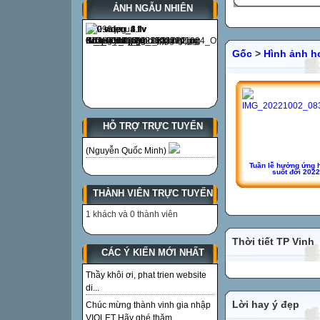
ẢNH NGẪU NHIÊN
Gốc
>
Hình ảnh h
HỖ TRỢ TRỰC TUYẾN
(Nguyễn Quốc Minh)
Tuần lễ hưởng ứng 
suốt đời 2022
THÀNH VIÊN TRỰC TUYẾN
1 khách và 0 thành viên
Thời tiết TP Vinh
CÁC Ý KIẾN MỚI NHẤT
Thầy khôi ơi, phat trien website
di...
Lời hay ý đẹp
Chúc mừng thành vinh gia nhập
VIOLET Hãy ghé thăm...