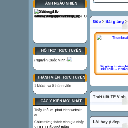
ẢNH NGẪU NHIÊN
Gốc
>
Bài giảng
HỖ TRỢ TRỰC TUYẾN
(Nguyễn Quốc Minh)
Bài giảng tư vấn c
sức khỏe ... vị thàn
THÀNH VIÊN TRỰC TUYẾN
1 khách và 0 thành viên
Thời tiết TP Vinh
CÁC Ý KIẾN MỚI NHẤT
Thầy khôi ơi, phat trien website
di...
Lời hay ý đẹp
Chúc mừng thành vinh gia nhập
VIOLET Hãy ghé thăm...