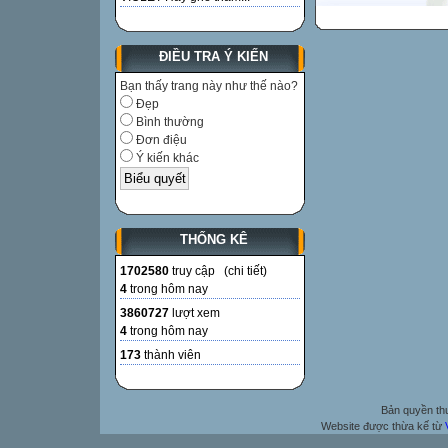
ĐIỀU TRA Ý KIẾN
Bạn thấy trang này như thế nào?
Đẹp
Bình thường
Đơn điệu
Ý kiến khác
THỐNG KÊ
1702580
truy cập (
chi tiết
)
4
trong hôm nay
3860727
lượt xem
4
trong hôm nay
173
thành viên
Bản quyền t
Website được thừa kế từ