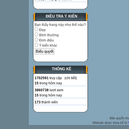
ĐIỀU TRA Ý KIẾN
Bạn thấy trang này như thế nào?
Đẹp
Bình thường
Đơn điệu
Ý kiến khác
THỐNG KÊ
1702591
truy cập (
chi tiết
)
15
trong hôm nay
3860738
lượt xem
15
trong hôm nay
173
thành viên
Bản quyền t
Website được thừa kế từ