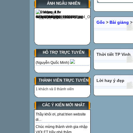
ẢNH NGẪU NHIÊN
Gốc
>
Bài giảng
HỖ TRỢ TRỰC TUYẾN
Thời tiết TP Vinh
(Nguyễn Quốc Minh)
Lời hay ý đẹp
THÀNH VIÊN TRỰC TUYẾN
1 khách và 0 thành viên
CÁC Ý KIẾN MỚI NHẤT
Thầy khôi ơi, phat trien website
di...
Chúc mừng thành vinh gia nhập
VIOLET Hãy ghé thăm...