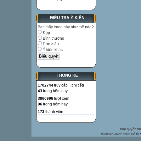
ĐIỀU TRA Ý KIẾN
Bạn thấy trang này như thế nào?
Đẹp
Bình thường
Đơn điệu
Ý kiến khác
THỐNG KÊ
1702744
truy cập (
chi tiết
)
43
trong hôm nay
3860996
lượt xem
96
trong hôm nay
173
thành viên
Bản quyền t
Website được thừa kế từ