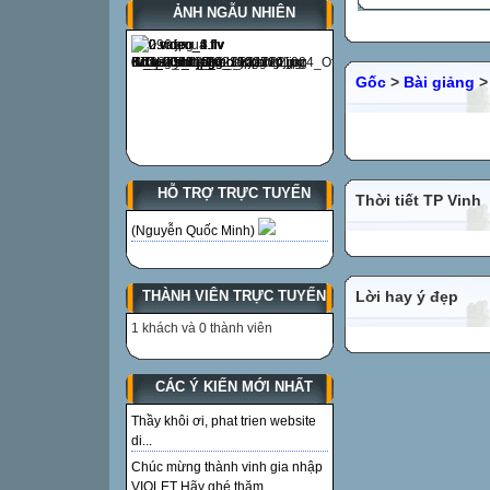
ẢNH NGẪU NHIÊN
Gốc
>
Bài giảng
HỖ TRỢ TRỰC TUYẾN
Thời tiết TP Vinh
(Nguyễn Quốc Minh)
Lời hay ý đẹp
THÀNH VIÊN TRỰC TUYẾN
1 khách và 0 thành viên
CÁC Ý KIẾN MỚI NHẤT
Thầy khôi ơi, phat trien website
di...
Chúc mừng thành vinh gia nhập
VIOLET Hãy ghé thăm...